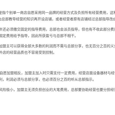
y Chain)是指个别单一商店自愿采用同一品牌的经营方式及负担所有经营费
，由总部教导经营的知识再开设店铺，或者经营者原有店铺经过总部指导改
年还必须缴交固定的指导费用，总部也会派员指导，但也有不收此部分费
固定费用给予指导，因此所获盈亏与总部不相干。
加盟主可以获得全部大多数的利润而不需与总部分享，也无百分之百的义
外店的经营品质也不容易受到控制。
Chain)与自愿加盟相反，加盟主加入时只需支付一定费用，经营店面设备器
利，利润必须与总部分享，也必须百分之百的听从总部指示。
风险极小，加盟主无须负担创业的大笔费用，总部要协助经营也要分担经