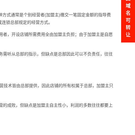
域
名
用，这种方式通常是个别经营者(加盟主)缴交一笔固定金额的指导费
可
成连锁总部规定的经营方式。
转
用者，开设店铺所需费用全由加盟主负担；由于加盟主是自愿
让
务需听从总部的指示，但缺点是总部因此可以不负责任，往往
材与经营技术皆由总部提供，因此店铺的所有权属于总部，加盟主只
营的成败，但缺点是加盟主自主性小，利润的多数往往都要上